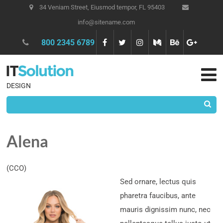
34 Veniam Street, Eiusmod tempor, FL 95403
info@sitename.com
800 2345 6789
DESIGN
Alena
(CCO)
Sed ornare, lectus quis
pharetra faucibus, ante
mauris dignissim nunc, nec