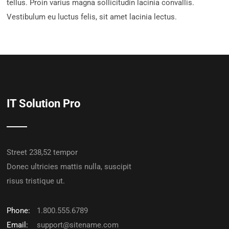
tellus. Proin varius magna sollicitudin lacinia convallis.
Vestibulum eu luctus felis, sit amet lacinia lectus.
IT Solution Pro
Street 238,52 tempor
Donec ultricies mattis nulla, suscipit
risus tristique ut.
Phone:
1.800.555.6789
Email:
support@sitename.com