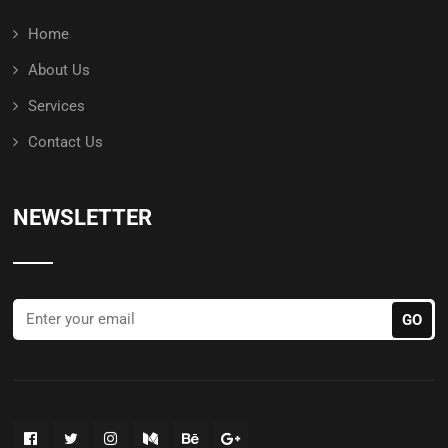
Home
About Us
Services
Contact Us
NEWSLETTER