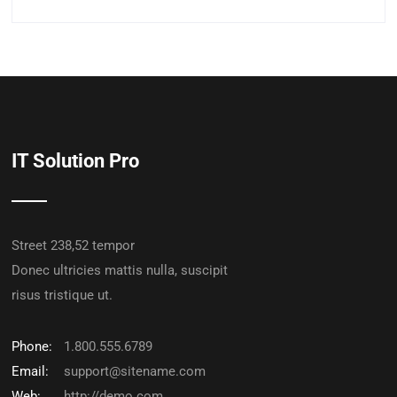
IT Solution Pro
Street 238,52 tempor
Donec ultricies mattis nulla, suscipit
risus tristique ut.
Phone:
1.800.555.6789
Email:
support@sitename.com
Web:
http://demo.com