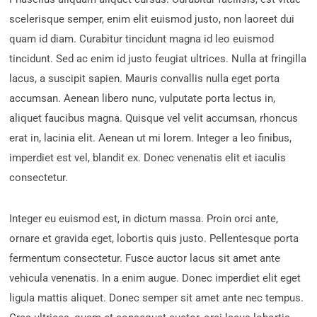
scelerisque semper, enim elit euismod justo, non laoreet dui
quam id diam. Curabitur tincidunt magna id leo euismod
tincidunt. Sed ac enim id justo feugiat ultrices. Nulla at fringilla
lacus, a suscipit sapien. Mauris convallis nulla eget porta
accumsan. Aenean libero nunc, vulputate porta lectus in,
aliquet faucibus magna. Quisque vel velit accumsan, rhoncus
erat in, lacinia elit. Aenean ut mi lorem. Integer a leo finibus,
imperdiet est vel, blandit ex. Donec venenatis elit et iaculis
consectetur.
Integer eu euismod est, in dictum massa. Proin orci ante,
ornare et gravida eget, lobortis quis justo. Pellentesque porta
fermentum consectetur. Fusce auctor lacus sit amet ante
vehicula venenatis. In a enim augue. Donec imperdiet elit eget
ligula mattis aliquet. Donec semper sit amet ante nec tempus.