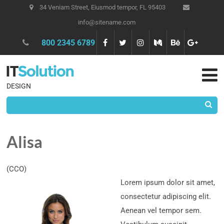
34 Veniam Street, Eiusmod tempor, FL 95403
info@sitename.com
800 2345 6789
DESIGN
Alisa
(CCO)
Lorem ipsum dolor sit amet,
consectetur adipiscing elit.
Aenean vel tempor sem.