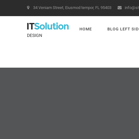
34 Veniam Street, Eiusmod tempor, FL 95403
info@s
HOME
BLOG LEFT SI
DESIGN