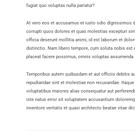
fugiat quo voluptas nulla pariatur?
At vero eos et accusamus et iusto odio dignissimos d
corrupti quos dolores et quas molestias excepturi sint
officia deserunt mollitia animi, id est laborum et dol
distinctio. Nam libero tempore, cum soluta nobis est
placeat facere possimus, omnis voluptas assumenda e
Temporibus autem quibusdam et aut officiis debitis au
repudiandae sint et molestiae non recusandae. Itaque 
voluptatibus maiores alias consequatur aut perferendi
iste natus error sit voluptatem accusantium doloremq
inventore veritatis et quasi architecto beatae vitae dic