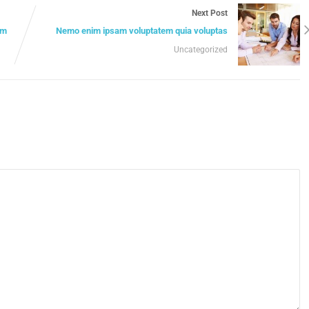
Next Post
am
Nemo enim ipsam voluptatem quia voluptas
Uncategorized