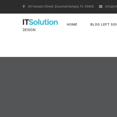
34 Veniam Street, Eiusmod tempor, FL 95403
info@s
HOME
BLOG LEFT SI
DESIGN