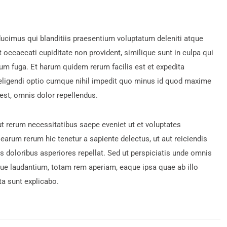
ucimus qui blanditiis praesentium voluptatum deleniti atque
 occaecati cupiditate non provident, similique sunt in culpa qui
orum fuga. Et harum quidem rerum facilis est et expedita
 eligendi optio cumque nihil impedit quo minus id quod maxime
st, omnis dolor repellendus.
t rerum necessitatibus saepe eveniet ut et voluptates
earum rerum hic tenetur a sapiente delectus, ut aut reiciendis
s doloribus asperiores repellat. Sed ut perspiciatis unde omnis
ue laudantium, totam rem aperiam, eaque ipsa quae ab illo
ta sunt explicabo.